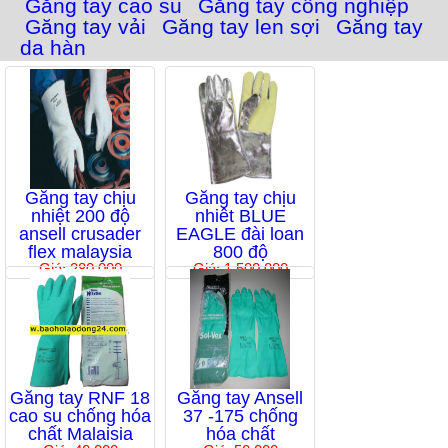
Găng tay cao su
Găng tay công nghiệp
Găng tay vải
Găng tay len sợi
Găng tay
da hàn
Găng tay chịu
Găng tay chịu
nhiệt 200 độ
nhiêt BLUE
ansell crusader
EAGLE đài loan
flex malaysia
800 độ
Giá: 280,000
Giá: 1,500,000
Găng tay RNF 18
Găng tay Ansell
cao su chống hóa
37 -175 chống
chất Malaisia
hóa chất