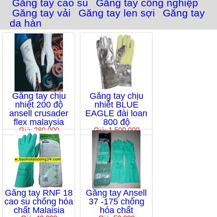
Găng tay cao su
Găng tay công nghiệp
Găng tay vải
Găng tay len sợi
Găng tay
da hàn
Găng tay chịu
Găng tay chịu
nhiệt 200 độ
nhiêt BLUE
ansell crusader
EAGLE đài loan
flex malaysia
800 độ
Giá: 280,000
Giá: 1,500,000
Găng tay RNF 18
Găng tay Ansell
cao su chống hóa
37 -175 chống
chất Malaisia
hóa chất