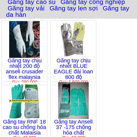
Găng tay cao su
Găng tay công nghiệp
Găng tay vải
Găng tay len sợi
Găng tay
da hàn
Găng tay chịu
Găng tay chịu
nhiệt 200 độ
nhiêt BLUE
ansell crusader
EAGLE đài loan
flex malaysia
800 độ
Giá: 280,000
Giá: 1,500,000
Găng tay RNF 18
Găng tay Ansell
cao su chống hóa
37 -175 chống
chất Malaisia
hóa chất