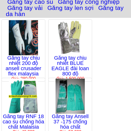
Găng tay cao su
Găng tay công nghiệp
Găng tay vải
Găng tay len sợi
Găng tay
da hàn
Găng tay chịu
Găng tay chịu
nhiệt 200 độ
nhiêt BLUE
ansell crusader
EAGLE đài loan
flex malaysia
800 độ
Giá: 280,000
Giá: 1,500,000
Găng tay RNF 18
Găng tay Ansell
cao su chống hóa
37 -175 chống
chất Malaisia
hóa chất