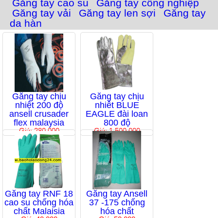
Găng tay cao su
Găng tay công nghiệp
Găng tay vải
Găng tay len sợi
Găng tay
da hàn
Găng tay chịu
Găng tay chịu
nhiệt 200 độ
nhiêt BLUE
ansell crusader
EAGLE đài loan
flex malaysia
800 độ
Giá: 280,000
Giá: 1,500,000
Găng tay RNF 18
Găng tay Ansell
cao su chống hóa
37 -175 chống
chất Malaisia
hóa chất