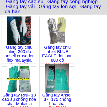
Găng tay cao su
Găng tay công nghiệp
Găng tay vải
Găng tay len sợi
Găng tay
da hàn
Găng tay chịu
Găng tay chịu
nhiệt 200 độ
nhiêt BLUE
ansell crusader
EAGLE đài loan
flex malaysia
800 độ
Giá: 280,000
Giá: 1,500,000
Găng tay RNF 18
Găng tay Ansell
cao su chống hóa
37 -175 chống
chất Malaisia
hóa chất