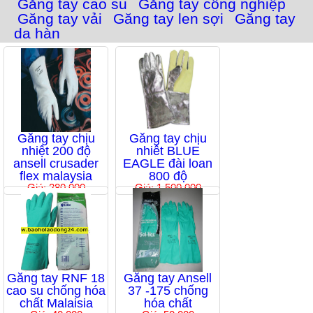
Găng tay cao su
Găng tay công nghiệp
Găng tay vải
Găng tay len sợi
Găng tay
da hàn
Găng tay chịu
Găng tay chịu
nhiệt 200 độ
nhiêt BLUE
ansell crusader
EAGLE đài loan
flex malaysia
800 độ
Giá: 280,000
Giá: 1,500,000
Găng tay RNF 18
Găng tay Ansell
cao su chống hóa
37 -175 chống
chất Malaisia
hóa chất