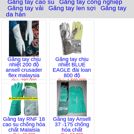
Găng tay cao su
Găng tay công nghiệp
Găng tay vải
Găng tay len sợi
Găng tay
da hàn
Găng tay chịu
Găng tay chịu
nhiệt 200 độ
nhiêt BLUE
ansell crusader
EAGLE đài loan
flex malaysia
800 độ
Giá: 280,000
Giá: 1,500,000
Găng tay RNF 18
Găng tay Ansell
cao su chống hóa
37 -175 chống
chất Malaisia
hóa chất