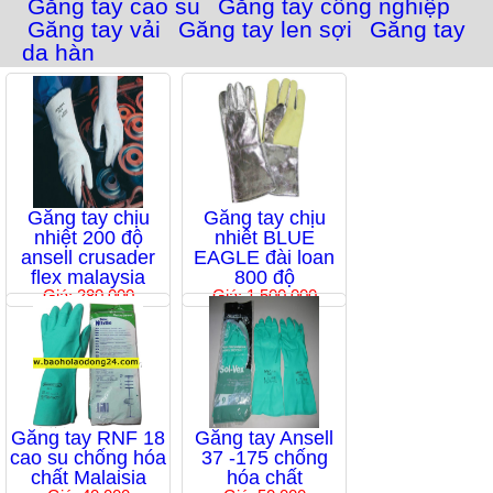
Găng tay cao su
Găng tay công nghiệp
Găng tay vải
Găng tay len sợi
Găng tay
da hàn
Găng tay chịu
Găng tay chịu
nhiệt 200 độ
nhiêt BLUE
ansell crusader
EAGLE đài loan
flex malaysia
800 độ
Giá: 280,000
Giá: 1,500,000
Găng tay RNF 18
Găng tay Ansell
cao su chống hóa
37 -175 chống
chất Malaisia
hóa chất