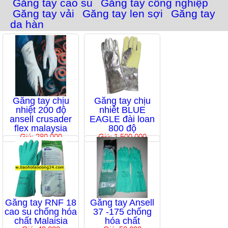
Găng tay cao su
Găng tay công nghiệp
Găng tay vải
Găng tay len sợi
Găng tay
da hàn
Găng tay chịu
Găng tay chịu
nhiệt 200 độ
nhiêt BLUE
ansell crusader
EAGLE đài loan
flex malaysia
800 độ
Giá: 280,000
Giá: 1,500,000
Găng tay RNF 18
Găng tay Ansell
cao su chống hóa
37 -175 chống
chất Malaisia
hóa chất