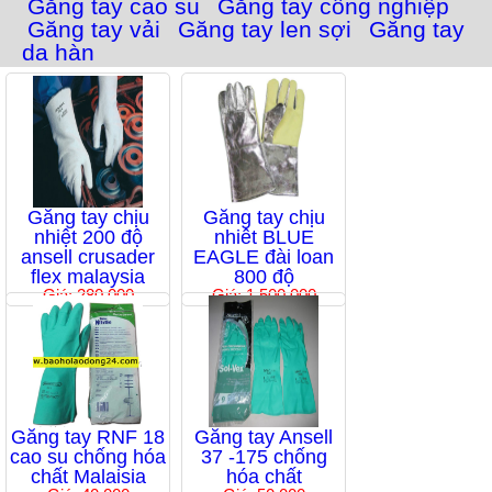
Găng tay cao su
Găng tay công nghiệp
Găng tay vải
Găng tay len sợi
Găng tay
da hàn
Găng tay chịu
Găng tay chịu
nhiệt 200 độ
nhiêt BLUE
ansell crusader
EAGLE đài loan
flex malaysia
800 độ
Giá: 280,000
Giá: 1,500,000
Găng tay RNF 18
Găng tay Ansell
cao su chống hóa
37 -175 chống
chất Malaisia
hóa chất