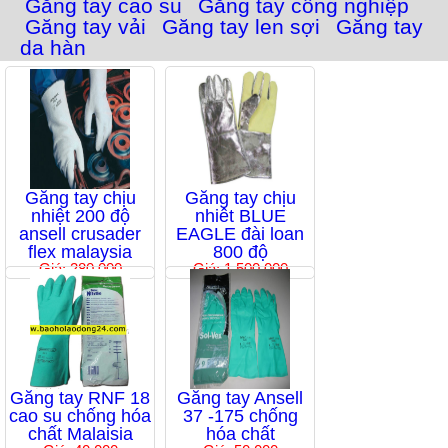
Găng tay cao su
Găng tay công nghiệp
Găng tay vải
Găng tay len sợi
Găng tay
da hàn
Găng tay chịu
Găng tay chịu
nhiệt 200 độ
nhiêt BLUE
ansell crusader
EAGLE đài loan
flex malaysia
800 độ
Giá: 280,000
Giá: 1,500,000
Găng tay RNF 18
Găng tay Ansell
cao su chống hóa
37 -175 chống
chất Malaisia
hóa chất