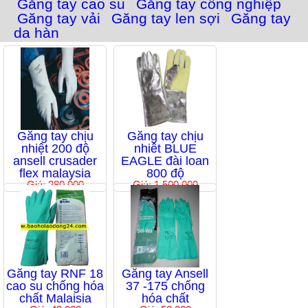
Găng tay cao su
Găng tay công nghiệp
Găng tay vải
Găng tay len sợi
Găng tay
da hàn
Găng tay chịu
Găng tay chịu
nhiệt 200 độ
nhiêt BLUE
ansell crusader
EAGLE đài loan
flex malaysia
800 độ
Giá: 280,000
Giá: 1,500,000
Găng tay RNF 18
Găng tay Ansell
cao su chống hóa
37 -175 chống
chất Malaisia
hóa chất