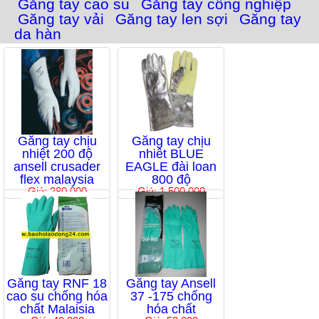
Găng tay cao su
Găng tay công nghiệp
Găng tay vải
Găng tay len sợi
Găng tay
da hàn
Găng tay chịu
Găng tay chịu
nhiệt 200 độ
nhiêt BLUE
ansell crusader
EAGLE đài loan
flex malaysia
800 độ
Giá: 280,000
Giá: 1,500,000
Găng tay RNF 18
Găng tay Ansell
cao su chống hóa
37 -175 chống
chất Malaisia
hóa chất