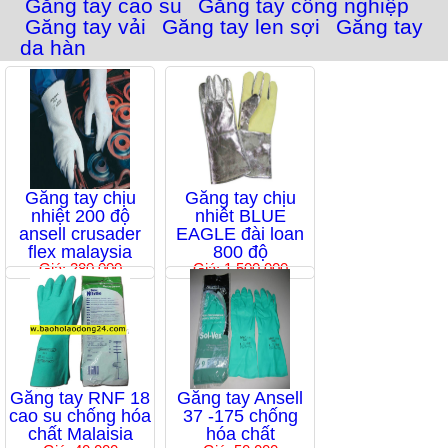
Găng tay cao su
Găng tay công nghiệp
Găng tay vải
Găng tay len sợi
Găng tay
da hàn
Găng tay chịu
Găng tay chịu
nhiệt 200 độ
nhiêt BLUE
ansell crusader
EAGLE đài loan
flex malaysia
800 độ
Giá: 280,000
Giá: 1,500,000
Găng tay RNF 18
Găng tay Ansell
cao su chống hóa
37 -175 chống
chất Malaisia
hóa chất