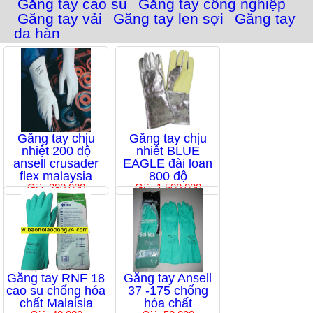
Găng tay cao su
Găng tay công nghiệp
Găng tay vải
Găng tay len sợi
Găng tay
da hàn
Găng tay chịu
Găng tay chịu
nhiệt 200 độ
nhiêt BLUE
ansell crusader
EAGLE đài loan
flex malaysia
800 độ
Giá: 280,000
Giá: 1,500,000
Găng tay RNF 18
Găng tay Ansell
cao su chống hóa
37 -175 chống
chất Malaisia
hóa chất