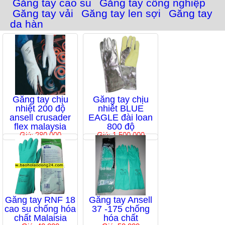
Găng tay cao su
Găng tay công nghiệp
Găng tay vải
Găng tay len sợi
Găng tay
da hàn
Găng tay chịu
Găng tay chịu
nhiệt 200 độ
nhiêt BLUE
ansell crusader
EAGLE đài loan
flex malaysia
800 độ
Giá: 280,000
Giá: 1,500,000
Găng tay RNF 18
Găng tay Ansell
cao su chống hóa
37 -175 chống
chất Malaisia
hóa chất