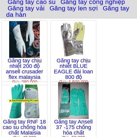
Găng tay cao su
Găng tay công nghiệp
Găng tay vải
Găng tay len sợi
Găng tay
da hàn
Găng tay chịu
Găng tay chịu
nhiệt 200 độ
nhiêt BLUE
ansell crusader
EAGLE đài loan
flex malaysia
800 độ
Giá: 280,000
Giá: 1,500,000
Găng tay RNF 18
Găng tay Ansell
cao su chống hóa
37 -175 chống
chất Malaisia
hóa chất