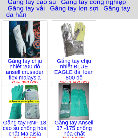
Găng tay cao su
Găng tay công nghiệp
Găng tay vải
Găng tay len sợi
Găng tay
da hàn
Găng tay chịu
Găng tay chịu
nhiệt 200 độ
nhiêt BLUE
ansell crusader
EAGLE đài loan
flex malaysia
800 độ
Giá: 280,000
Giá: 1,500,000
Găng tay RNF 18
Găng tay Ansell
cao su chống hóa
37 -175 chống
chất Malaisia
hóa chất