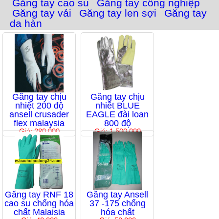
Găng tay cao su
Găng tay công nghiệp
Găng tay vải
Găng tay len sợi
Găng tay
da hàn
Găng tay chịu
Găng tay chịu
nhiệt 200 độ
nhiêt BLUE
ansell crusader
EAGLE đài loan
flex malaysia
800 độ
Giá: 280,000
Giá: 1,500,000
Găng tay RNF 18
Găng tay Ansell
cao su chống hóa
37 -175 chống
chất Malaisia
hóa chất