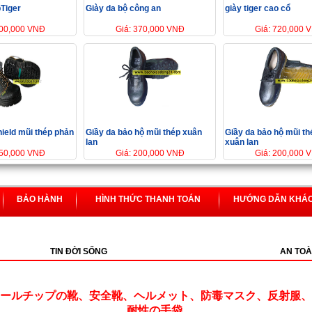
pTiger
Giày da bộ công an
giày tiger cao cổ
800,000 VNĐ
Giá: 370,000 VNĐ
Giá: 720,000 
ield mũi thép phản
Giầy da bảo hộ mũi thép xuân
Giầy da bảo hộ mũi th
lan
xuân lan
550,000 VNĐ
Giá: 200,000 VNĐ
Giá: 200,000 
BẢO HÀNH
HÌNH THỨC THANH TOÁN
HƯỚNG DẪN KHÁ
TIN ĐỜI SỐNG
AN TOÀ
ールチップの靴、安全靴、ヘルメット、防毒マスク、反射服、
耐性の手袋,