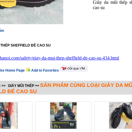
Giày da mũi thép s
cao su
hẩm
I THÉP SHEFFIELD ĐẾ CAO SU
tyhanoi.com/safety/giay-da-mui-thep-sheffield-de-cao-su-434.html
ke Home Page
Add to Favorites
SẢN PHẨM CÙNG LOẠI GIÀY DA MŨ
:
>>
GIÀY MŨI THÉP
>>
LD ĐẾ CAO SU