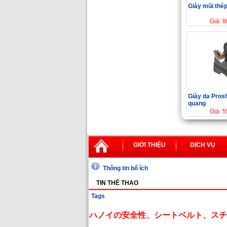
Giày mũi thé
Giá: 
Giày da Prosh
quang
Giá: 
GIỚI THIỆU
DỊCH VỤ
Thông tin bổ ích
TIN THỂ THAO
Tags
ハノイの安全性、シートベルト、スチ