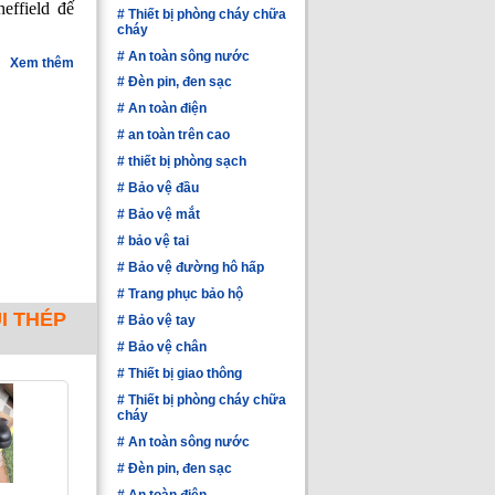
heffield đế
#
Thiết bị phòng cháy chữa
cháy
#
An toàn sông nước
Xem thêm
#
Đèn pin, đen sạc
#
An toàn điện
#
an toàn trên cao
#
thiết bị phòng sạch
#
Bảo vệ đầu
#
Bảo vệ mắt
#
bảo vệ tai
#
Bảo vệ đường hô hấp
#
Trang phục bảo hộ
I THÉP
#
Bảo vệ tay
#
Bảo vệ chân
#
Thiết bị giao thông
#
Thiết bị phòng cháy chữa
cháy
#
An toàn sông nước
#
Đèn pin, đen sạc
#
An toàn điện