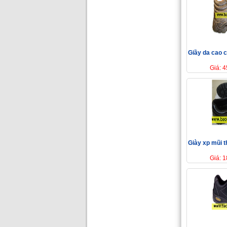
Giầy da cao 
Giá: 
Giày xp mũi t
Giá: 