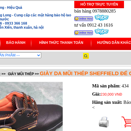
HỖ TRỢ TRỰC TUYẾN
ng - Hiệu Quả
bán hàng 0978880285
 Long - Cung cấp các mặt hàng bảo hộ lao
i nước
16 - 0933 366 168
tư vấn 0912 43 1616
 Xiển, thanh xuân, hà nội
BẢO HÀNH
HÌNH THỨC THANH TOÁN
HƯỚNG DẪN KHÁC
GIÀY DA MŨI THÉP SHEFFIELD ĐẾ
:
>>
GIÀY MŨI THÉP
>>
Mã sản phẩm
: 434
Giá:
230,000 VNĐ
Hãng sản xuất:
Bảo
<