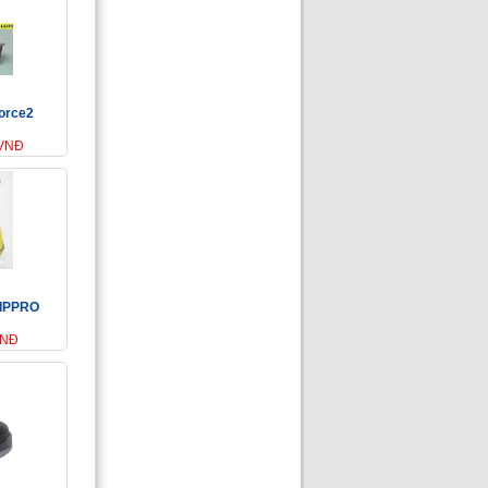
Force2
 VNĐ
UIPPRO
VNĐ