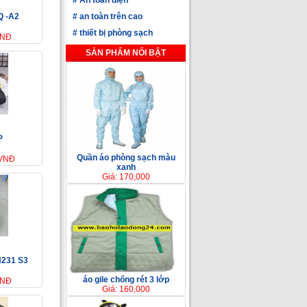
#
an toàn trên cao
Q -A2
#
thiết bị phòng sạch
VNĐ
SẢN PHẨM NỔI BẬT
P
Quần áo phòng sạch màu
 VNĐ
xanh
Giá: 170,000
N231 S3
áo gile chống rét 3 lớp
VNĐ
Giá: 160,000