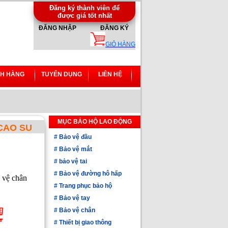
Đăng ký thành viên để
được giá tốt nhất
ĐĂNG NHẬP
ĐĂNG KÝ
GIỎ HÀNG
H HÀNG
TUYỂN DỤNG
LIÊN HỆ
MỤC BẢO HỘ LAO ĐỘNG
 CAO SU
#
Bảo vệ đầu
#
Bảo vệ mắt
#
bảo vệ tai
#
Bảo vệ đường hô hấp
 vệ chân
#
Trang phục bảo hộ
#
Bảo vệ tay
#
Bảo vệ chân
#
Thiết bị giao thông