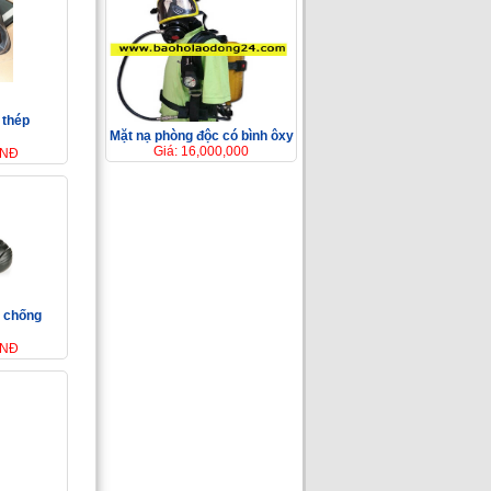
 thép
Mặt nạ phòng độc có bình ôxy
Giá: 16,000,000
VNĐ
3 chống
VNĐ