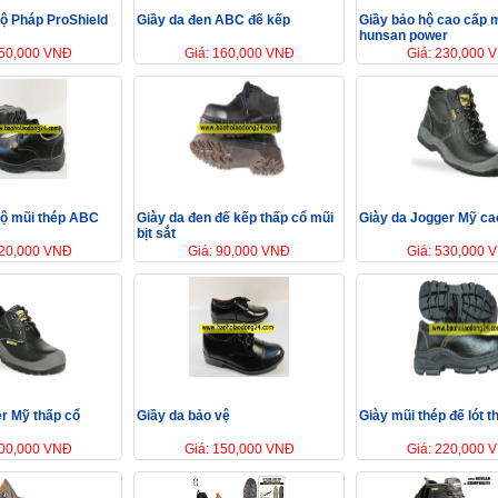
hộ Pháp ProShield
Giầy da đen ABC đế kếp
Giầy bảo hộ cao cấp 
hunsan power
450,000 VNĐ
Giá: 160,000 VNĐ
Giá: 230,000 
hộ mũi thép ABC
Giày da đen đế kếp thấp cổ mũi
Giày da Jogger Mỹ ca
bịt sắt
120,000 VNĐ
Giá: 90,000 VNĐ
Giá: 530,000 
er Mỹ thấp cổ
Giầy da bảo vệ
Giày mũi thép đế lót t
500,000 VNĐ
Giá: 150,000 VNĐ
Giá: 220,000 