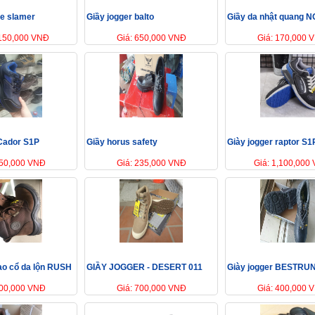
de slamer
Giầy jogger balto
Giầy da nhật quang N
,150,000 VNĐ
Giá: 650,000 VNĐ
Giá: 170,000 
Cador S1P
Giầy horus safety
Giày jogger raptor S1
550,000 VNĐ
Giá: 235,000 VNĐ
Giá: 1,100,000
cao cổ da lộn RUSH
GIẦY JOGGER - DESERT 011
Giày jogger BESTRU
900,000 VNĐ
Giá: 700,000 VNĐ
Giá: 400,000 