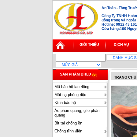
An Toàn - Tăng Trưở
Công Ty TNHH Hoàng
động trong và ngoà
Hotline: 0912 43 16
Cửa hàng:100 Nguyễn
GIỚI THIỆU
DỊCH VỤ
SẢN PHẨM BHLĐ
TRANG CHỦ
Mũ bảo hộ lao động
Mặt nạ phòng độc
Kính bảo hộ
Áo phản quang, gile phản
quang
Bịt tai chống ồn
Chống tĩnh điện