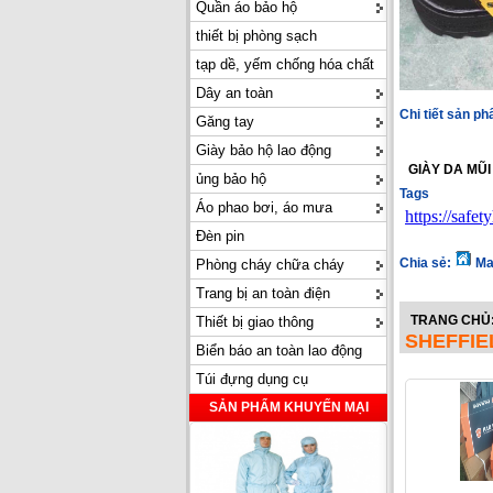
Quần áo bảo hộ
thiết bị phòng sạch
tạp dề, yếm chống hóa chất
Dây an toàn
Chi tiết sản p
Găng tay
Giày bảo hộ lao động
GIÀY DA MŨ
ủng bảo hộ
Tags
Áo phao bơi, áo mưa
https://safe
Đèn pin
Chia sẻ:
Ma
Phòng cháy chữa cháy
Trang bị an toàn điện
TRANG CHỦ
Thiết bị giao thông
SHEFFIE
Biển báo an toàn lao động
Túi đựng dụng cụ
SẢN PHẨM KHUYẾN MẠI