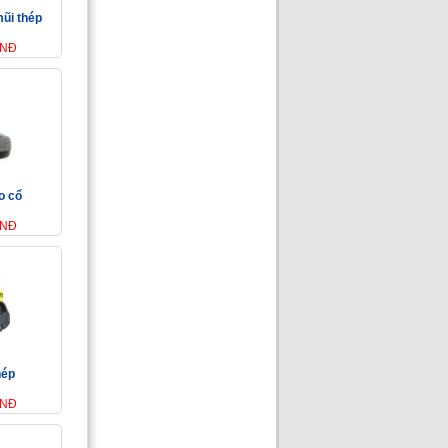
mũi thép
VNĐ
o cổ
VNĐ
hép
VNĐ