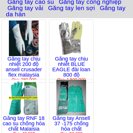
Găng tay cao su
Găng tay công nghiệp
Găng tay vải
Găng tay len sợi
Găng tay
da hàn
Găng tay chịu
Găng tay chịu
nhiệt 200 độ
nhiêt BLUE
ansell crusader
EAGLE đài loan
flex malaysia
800 độ
Giá: 280,000
Giá: 1,500,000
Găng tay RNF 18
Găng tay Ansell
cao su chống hóa
37 -175 chống
chất Malaisia
hóa chất